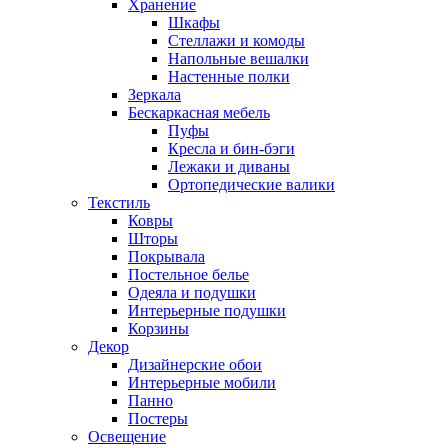
Хранение
Шкафы
Стеллажи и комоды
Напольные вешалки
Настенные полки
Зеркала
Бескаркасная мебель
Пуфы
Кресла и бин-бэги
Лежаки и диваны
Ортопедические валики
Текстиль
Ковры
Шторы
Покрывала
Постельное белье
Одеяла и подушки
Интерьерные подушки
Корзины
Декор
Дизайнерские обои
Интерьерные мобили
Панно
Постеры
Освещение