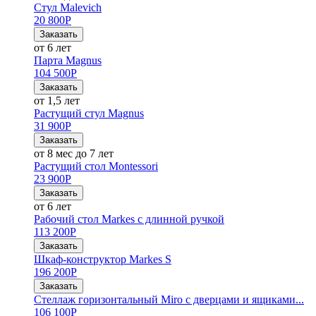
Стул Malevich
20 800
Р
Заказать
от 6 лет
Парта Magnus
104 500
Р
Заказать
от 1,5 лет
Растущий стул Magnus
31 900
Р
Заказать
от 8 мес до 7 лет
Растущий стол Montessori
23 900
Р
Заказать
от 6 лет
Рабочий стол Markes с длинной ручкой
113 200
Р
Заказать
Шкаф-конструктор Markes S
196 200
Р
Заказать
Стеллаж горизонтальный Miro с дверцами и ящиками...
106 100
Р