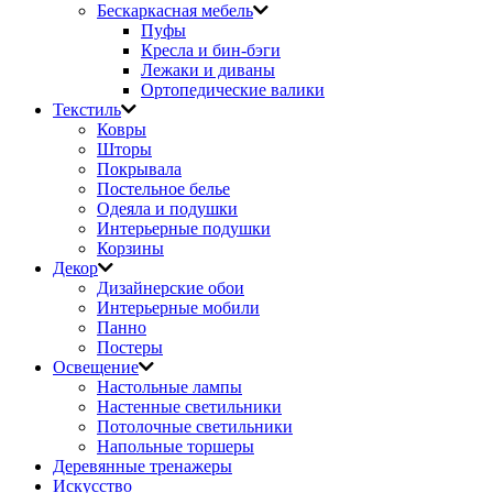
Бескаркасная мебель
Пуфы
Кресла и бин-бэги
Лежаки и диваны
Ортопедические валики
Текстиль
Ковры
Шторы
Покрывала
Постельное белье
Одеяла и подушки
Интерьерные подушки
Корзины
Декор
Дизайнерские обои
Интерьерные мобили
Панно
Постеры
Освещение
Настольные лампы
Настенные светильники
Потолочные светильники
Напольные торшеры
Деревянные тренажеры
Искусство