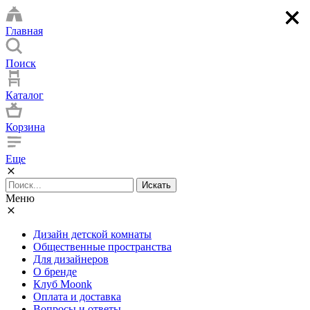
×
×
×
×
Главная
Поиск
Каталог
Корзина
Еще
Искать
Меню
Дизайн детской комнаты
Общественные пространства
Для дизайнеров
О бренде
Клуб Moonk
Оплата и доставка
Вопросы и ответы