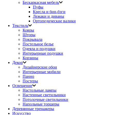
Бескаркасная мебель
Пуфы
Кресла и бин-бэги
Лежаки и диваны
Ортопедические валики
Текстиль
Ковры
Шторы
Покрывала
Постельное белье
Одеяла и подушки
Интерьерные подушки
Корзины
Декор
Дизайнерские обои
Интерьерные мобили
Панно
Постеры
Освещение
Настольные лампы
Настенные светильники
Потолочные светильники
Напольные торшеры
Деревянные тренажеры
Искусство