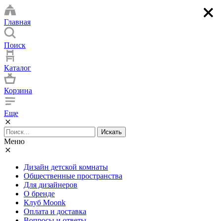
×
×
×
×
Главная
Поиск
Каталог
Корзина
Еще
Искать
Меню
Дизайн детской комнаты
Общественные пространства
Для дизайнеров
О бренде
Клуб Moonk
Оплата и доставка
Вопросы и ответы