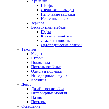
Хранение
Шкафы
Стеллажи и комоды
Напольные вешалки
Настенные полки
Зеркала
Бескаркасная мебель
Пуфы
Кресла и бин-бэги
Лежаки и диваны
Ортопедические валики
Текстиль
Ковры
Шторы
Покрывала
Постельное белье
Одеяла и подушки
Интерьерные подушки
Корзины
Декор
Дизайнерские обои
Интерьерные мобили
Панно
Постеры
Освещение