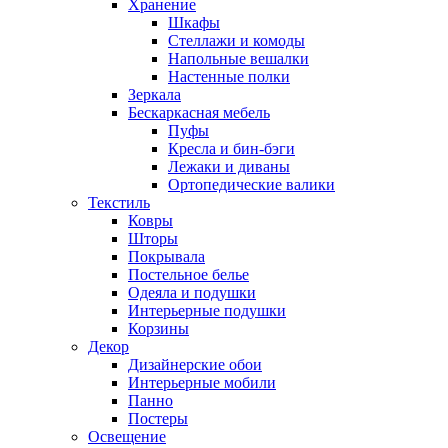
Хранение
Шкафы
Стеллажи и комоды
Напольные вешалки
Настенные полки
Зеркала
Бескаркасная мебель
Пуфы
Кресла и бин-бэги
Лежаки и диваны
Ортопедические валики
Текстиль
Ковры
Шторы
Покрывала
Постельное белье
Одеяла и подушки
Интерьерные подушки
Корзины
Декор
Дизайнерские обои
Интерьерные мобили
Панно
Постеры
Освещение