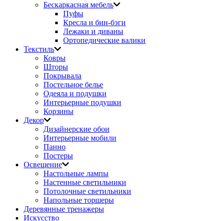
Бескаркасная мебель
Пуфы
Кресла и бин-бэги
Лежаки и диваны
Ортопедические валики
Текстиль
Ковры
Шторы
Покрывала
Постельное белье
Одеяла и подушки
Интерьерные подушки
Корзины
Декор
Дизайнерские обои
Интерьерные мобили
Панно
Постеры
Освещение
Настольные лампы
Настенные светильники
Потолочные светильники
Напольные торшеры
Деревянные тренажеры
Искусство