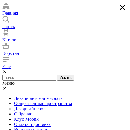
×
×
×
×
Главная
Поиск
Каталог
Корзина
Еще
Искать
Меню
Дизайн детской комнаты
Общественные пространства
Для дизайнеров
О бренде
Клуб Moonk
Оплата и доставка
Вопросы и ответы