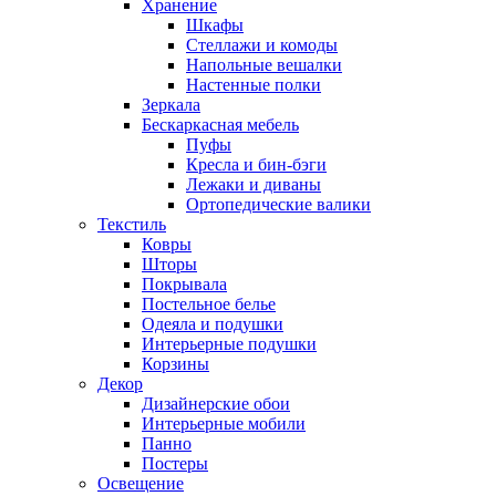
Хранение
Шкафы
Стеллажи и комоды
Напольные вешалки
Настенные полки
Зеркала
Бескаркасная мебель
Пуфы
Кресла и бин-бэги
Лежаки и диваны
Ортопедические валики
Текстиль
Ковры
Шторы
Покрывала
Постельное белье
Одеяла и подушки
Интерьерные подушки
Корзины
Декор
Дизайнерские обои
Интерьерные мобили
Панно
Постеры
Освещение