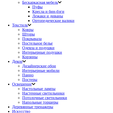
Бескаркасная мебель
Пуфы
Кресла и бин-бэги
Лежаки и диваны
Ортопедические валики
Текстиль
Ковры
Шторы
Покрывала
Постельное белье
Одеяла и подушки
Интерьерные подушки
Корзины
Декор
Дизайнерские обои
Интерьерные мобили
Панно
Постеры
Освещение
Настольные лампы
Настенные светильники
Потолочные светильники
Напольные торшеры
Деревянные тренажеры
Искусство