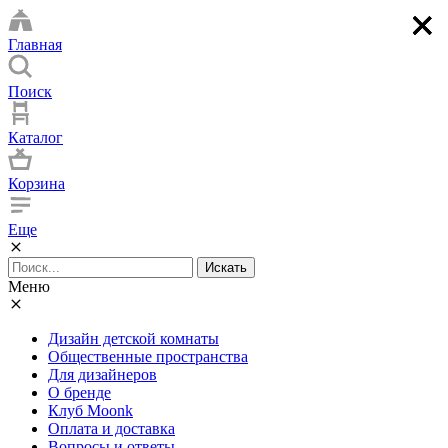
×
×
×
×
Главная
Поиск
Каталог
Корзина
Еще
Искать
Меню
Дизайн детской комнаты
Общественные пространства
Для дизайнеров
О бренде
Клуб Moonk
Оплата и доставка
Вопросы и ответы