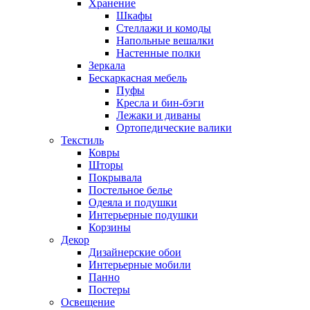
Хранение
Шкафы
Стеллажи и комоды
Напольные вешалки
Настенные полки
Зеркала
Бескаркасная мебель
Пуфы
Кресла и бин-бэги
Лежаки и диваны
Ортопедические валики
Текстиль
Ковры
Шторы
Покрывала
Постельное белье
Одеяла и подушки
Интерьерные подушки
Корзины
Декор
Дизайнерские обои
Интерьерные мобили
Панно
Постеры
Освещение