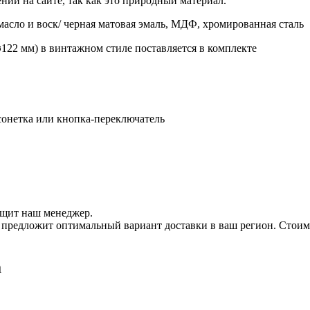
ний на сайте, так как это природный материал.
масло и воск/ черная матовая эмаль, МДФ, хромированная сталь
⌀122 мм) в винтажном стиле поставляется в комплекте
сонетка или кнопка-переключатель
бщит наш менеджер.
 и предложит оптимальный вариант доставки в ваш регион. Стои
a