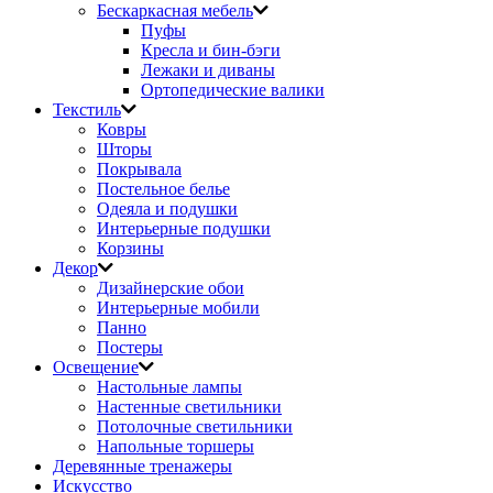
Бескаркасная мебель
Пуфы
Кресла и бин-бэги
Лежаки и диваны
Ортопедические валики
Текстиль
Ковры
Шторы
Покрывала
Постельное белье
Одеяла и подушки
Интерьерные подушки
Корзины
Декор
Дизайнерские обои
Интерьерные мобили
Панно
Постеры
Освещение
Настольные лампы
Настенные светильники
Потолочные светильники
Напольные торшеры
Деревянные тренажеры
Искусство