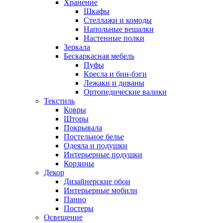
Хранение
Шкафы
Стеллажи и комоды
Напольные вешалки
Настенные полки
Зеркала
Бескаркасная мебель
Пуфы
Кресла и бин-бэги
Лежаки и диваны
Ортопедические валики
Текстиль
Ковры
Шторы
Покрывала
Постельное белье
Одеяла и подушки
Интерьерные подушки
Корзины
Декор
Дизайнерские обои
Интерьерные мобили
Панно
Постеры
Освещение