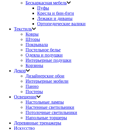
Бескаркасная мебель
Пуфы
Кресла и бин-бэги
Лежаки и диваны
Ортопедические валики
Текстиль
Ковры
Шторы
Покрывала
Постельное белье
Одеяла и подушки
Интерьерные подушки
Корзины
Декор
Дизайнерские обои
Интерьерные мобили
Панно
Постеры
Освещение
Настольные лампы
Настенные светильники
Потолочные светильники
Напольные торшеры
Деревянные тренажеры
Искусство