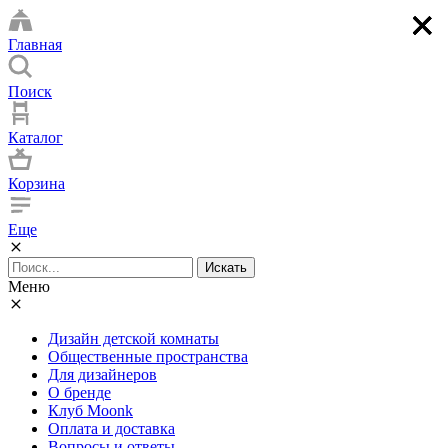
×
×
×
×
Главная
Поиск
Каталог
Корзина
Еще
Искать
Меню
Дизайн детской комнаты
Общественные пространства
Для дизайнеров
О бренде
Клуб Moonk
Оплата и доставка
Вопросы и ответы