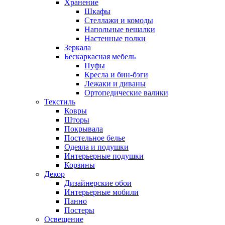
Хранение
Шкафы
Стеллажи и комоды
Напольные вешалки
Настенные полки
Зеркала
Бескаркасная мебель
Пуфы
Кресла и бин-бэги
Лежаки и диваны
Ортопедические валики
Текстиль
Ковры
Шторы
Покрывала
Постельное белье
Одеяла и подушки
Интерьерные подушки
Корзины
Декор
Дизайнерские обои
Интерьерные мобили
Панно
Постеры
Освещение