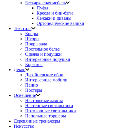
Бескаркасная мебель
Пуфы
Кресла и бин-бэги
Лежаки и диваны
Ортопедические валики
Текстиль
Ковры
Шторы
Покрывала
Постельное белье
Одеяла и подушки
Интерьерные подушки
Корзины
Декор
Дизайнерские обои
Интерьерные мобили
Панно
Постеры
Освещение
Настольные лампы
Настенные светильники
Потолочные светильники
Напольные торшеры
Деревянные тренажеры
Искусство