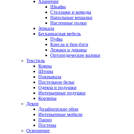
Хранение
Шкафы
Стеллажи и комоды
Напольные вешалки
Настенные полки
Зеркала
Бескаркасная мебель
Пуфы
Кресла и бин-бэги
Лежаки и диваны
Ортопедические валики
Текстиль
Ковры
Шторы
Покрывала
Постельное белье
Одеяла и подушки
Интерьерные подушки
Корзины
Декор
Дизайнерские обои
Интерьерные мобили
Панно
Постеры
Освещение