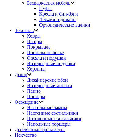
Бескаркасная мебель
Пуфы
Кресла и бин-бэги
Лежаки и диваны
Ортопедические валики
Текстиль
Ковры
Шторы
Покрывала
Постельное белье
Одеяла и подушки
Интерьерные подушки
Корзины
Декор
Дизайнерские обои
Интерьерные мобили
Панно
Постеры
Освещение
Настольные лампы
Настенные светильники
Потолочные светильники
Напольные торшеры
Деревянные тренажеры
Искусство