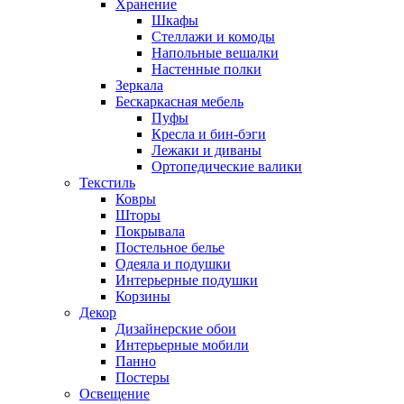
Хранение
Шкафы
Стеллажи и комоды
Напольные вешалки
Настенные полки
Зеркала
Бескаркасная мебель
Пуфы
Кресла и бин-бэги
Лежаки и диваны
Ортопедические валики
Текстиль
Ковры
Шторы
Покрывала
Постельное белье
Одеяла и подушки
Интерьерные подушки
Корзины
Декор
Дизайнерские обои
Интерьерные мобили
Панно
Постеры
Освещение