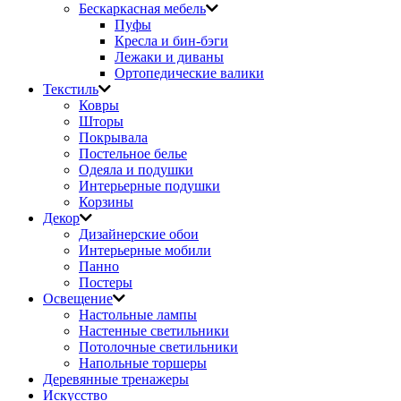
Бескаркасная мебель
Пуфы
Кресла и бин-бэги
Лежаки и диваны
Ортопедические валики
Текстиль
Ковры
Шторы
Покрывала
Постельное белье
Одеяла и подушки
Интерьерные подушки
Корзины
Декор
Дизайнерские обои
Интерьерные мобили
Панно
Постеры
Освещение
Настольные лампы
Настенные светильники
Потолочные светильники
Напольные торшеры
Деревянные тренажеры
Искусство