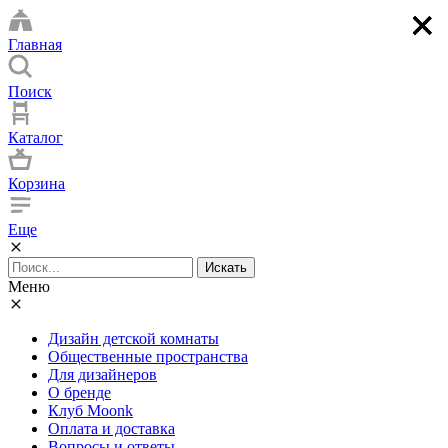
×
×
×
×
Главная
Поиск
Каталог
Корзина
Еще
Искать
Меню
Дизайн детской комнаты
Общественные пространства
Для дизайнеров
О бренде
Клуб Moonk
Оплата и доставка
Вопросы и ответы