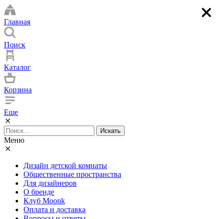
×
×
×
×
Главная
Поиск
Каталог
Корзина
Еще
Искать
Меню
Дизайн детской комнаты
Общественные пространства
Для дизайнеров
О бренде
Клуб Moonk
Оплата и доставка
Вопросы и ответы