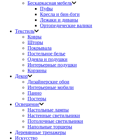
Бескаркасная мебель
Пуфы
Кресла и бин-бэги
Лежаки и диваны
Ортопедические валики
Текстиль
Ковры
Шторы
Покрывала
Постельное белье
Одеяла и подушки
Интерьерные подушки
Корзины
Декор
Дизайнерские обои
Интерьерные мобили
Панно
Постеры
Освещение
Настольные лампы
Настенные светильники
Потолочные светильники
Напольные торшеры
Деревянные тренажеры
Искусство