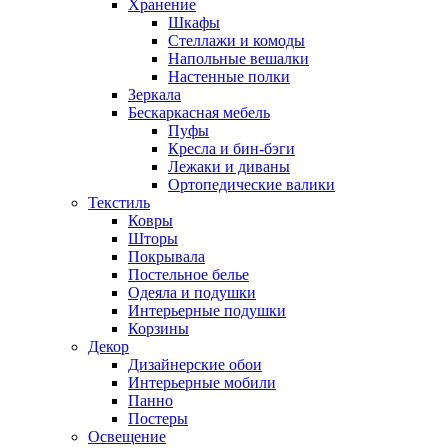
Хранение
Шкафы
Стеллажи и комоды
Напольные вешалки
Настенные полки
Зеркала
Бескаркасная мебель
Пуфы
Кресла и бин-бэги
Лежаки и диваны
Ортопедические валики
Текстиль
Ковры
Шторы
Покрывала
Постельное белье
Одеяла и подушки
Интерьерные подушки
Корзины
Декор
Дизайнерские обои
Интерьерные мобили
Панно
Постеры
Освещение