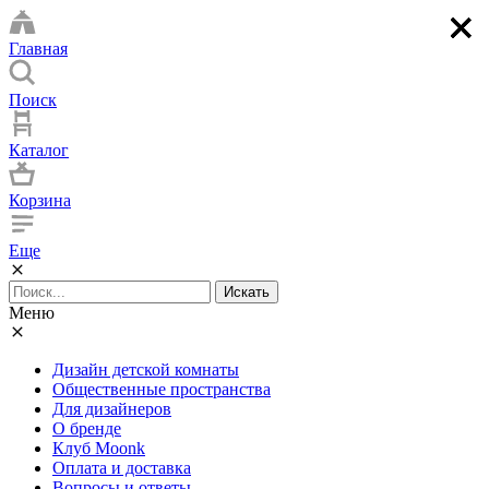
×
×
×
×
Главная
Поиск
Каталог
Корзина
Еще
Искать
Меню
Дизайн детской комнаты
Общественные пространства
Для дизайнеров
О бренде
Клуб Moonk
Оплата и доставка
Вопросы и ответы