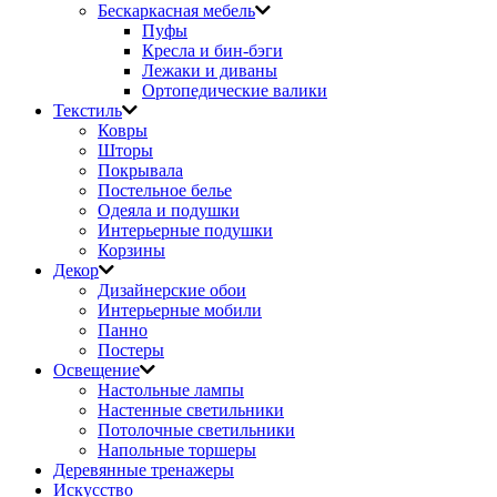
Бескаркасная мебель
Пуфы
Кресла и бин-бэги
Лежаки и диваны
Ортопедические валики
Текстиль
Ковры
Шторы
Покрывала
Постельное белье
Одеяла и подушки
Интерьерные подушки
Корзины
Декор
Дизайнерские обои
Интерьерные мобили
Панно
Постеры
Освещение
Настольные лампы
Настенные светильники
Потолочные светильники
Напольные торшеры
Деревянные тренажеры
Искусство