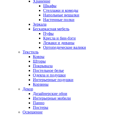
Хранение
Шкафы
Стеллажи и комоды
Напольные вешалки
Настенные полки
Зеркала
Бескаркасная мебель
Пуфы
Кресла и бин-бэги
Лежаки и диваны
Ортопедические валики
Текстиль
Ковры
Шторы
Покрывала
Постельное белье
Одеяла и подушки
Интерьерные подушки
Корзины
Декор
Дизайнерские обои
Интерьерные мобили
Панно
Постеры
Освещение