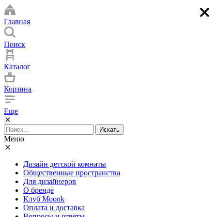
×
×
×
×
Главная
Поиск
Каталог
Корзина
Еще
Искать
Меню
Дизайн детской комнаты
Общественные пространства
Для дизайнеров
О бренде
Клуб Moonk
Оплата и доставка
Вопросы и ответы