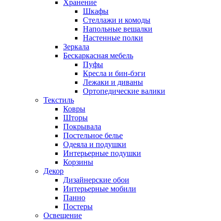
Хранение
Шкафы
Стеллажи и комоды
Напольные вешалки
Настенные полки
Зеркала
Бескаркасная мебель
Пуфы
Кресла и бин-бэги
Лежаки и диваны
Ортопедические валики
Текстиль
Ковры
Шторы
Покрывала
Постельное белье
Одеяла и подушки
Интерьерные подушки
Корзины
Декор
Дизайнерские обои
Интерьерные мобили
Панно
Постеры
Освещение