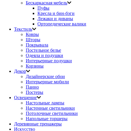
Бескаркасная мебель
Пуфы
Кресла и бин-бэги
Лежаки и диваны
Ортопедические валики
Текстиль
Ковры
Шторы
Покрывала
Постельное белье
Одеяла и подушки
Интерьерные подушки
Корзины
Декор
Дизайнерские обои
Интерьерные мобили
Панно
Постеры
Освещение
Настольные лампы
Настенные светильники
Потолочные светильники
Напольные торшеры
Деревянные тренажеры
Искусство