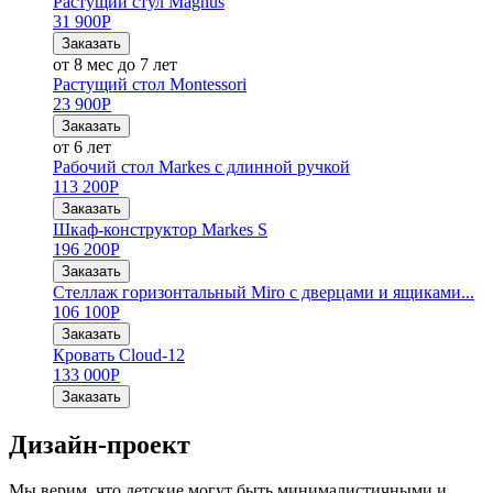
Растущий стул Magnus
31 900
Р
Заказать
от 8 мес до 7 лет
Растущий стол Montessori
23 900
Р
Заказать
от 6 лет
Рабочий стол Markes с длинной ручкой
113 200
Р
Заказать
Шкаф-конструктор Markes S
196 200
Р
Заказать
Стеллаж горизонтальный Miro с дверцами и ящиками...
106 100
Р
Заказать
Кровать Cloud-12
133 000
Р
Заказать
Дизайн-проект
Мы верим, что детские могут быть минималистичными и