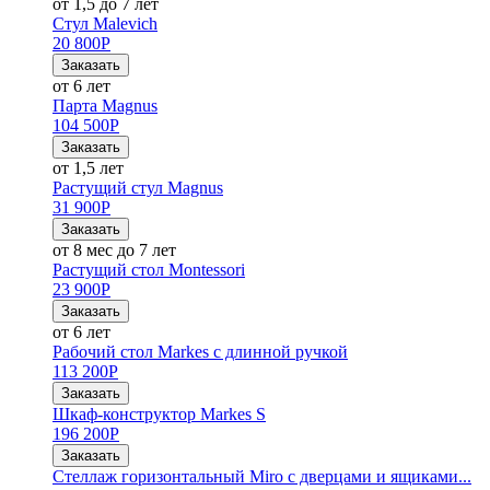
от 1,5 до 7 лет
Стул Malevich
20 800
Р
Заказать
от 6 лет
Парта Magnus
104 500
Р
Заказать
от 1,5 лет
Растущий стул Magnus
31 900
Р
Заказать
от 8 мес до 7 лет
Растущий стол Montessori
23 900
Р
Заказать
от 6 лет
Рабочий стол Markes с длинной ручкой
113 200
Р
Заказать
Шкаф-конструктор Markes S
196 200
Р
Заказать
Стеллаж горизонтальный Miro с дверцами и ящиками...