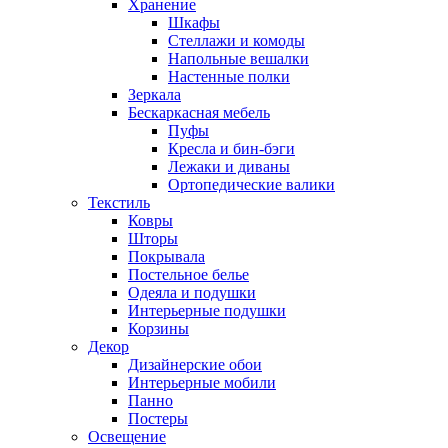
Хранение
Шкафы
Стеллажи и комоды
Напольные вешалки
Настенные полки
Зеркала
Бескаркасная мебель
Пуфы
Кресла и бин-бэги
Лежаки и диваны
Ортопедические валики
Текстиль
Ковры
Шторы
Покрывала
Постельное белье
Одеяла и подушки
Интерьерные подушки
Корзины
Декор
Дизайнерские обои
Интерьерные мобили
Панно
Постеры
Освещение