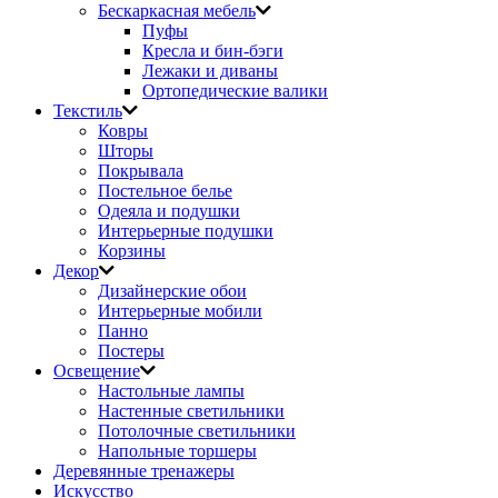
Бескаркасная мебель
Пуфы
Кресла и бин-бэги
Лежаки и диваны
Ортопедические валики
Текстиль
Ковры
Шторы
Покрывала
Постельное белье
Одеяла и подушки
Интерьерные подушки
Корзины
Декор
Дизайнерские обои
Интерьерные мобили
Панно
Постеры
Освещение
Настольные лампы
Настенные светильники
Потолочные светильники
Напольные торшеры
Деревянные тренажеры
Искусство