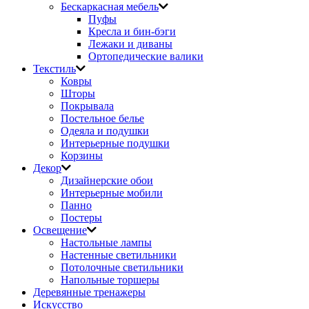
Бескаркасная мебель
Пуфы
Кресла и бин-бэги
Лежаки и диваны
Ортопедические валики
Текстиль
Ковры
Шторы
Покрывала
Постельное белье
Одеяла и подушки
Интерьерные подушки
Корзины
Декор
Дизайнерские обои
Интерьерные мобили
Панно
Постеры
Освещение
Настольные лампы
Настенные светильники
Потолочные светильники
Напольные торшеры
Деревянные тренажеры
Искусство