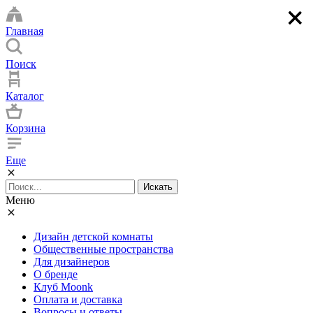
×
×
×
×
Главная
Поиск
Каталог
Корзина
Еще
Искать
Меню
Дизайн детской комнаты
Общественные пространства
Для дизайнеров
О бренде
Клуб Moonk
Оплата и доставка
Вопросы и ответы