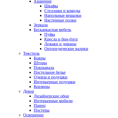
Хранение
Шкафы
Стеллажи и комоды
Напольные вешалки
Настенные полки
Зеркала
Бескаркасная мебель
Пуфы
Кресла и бин-бэги
Лежаки и диваны
Ортопедические валики
Текстиль
Ковры
Шторы
Покрывала
Постельное белье
Одеяла и подушки
Интерьерные подушки
Корзины
Декор
Дизайнерские обои
Интерьерные мобили
Панно
Постеры
Освещение