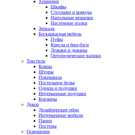
Хранение
Шкафы
Стеллажи и комоды
Напольные вешалки
Настенные полки
Зеркала
Бескаркасная мебель
Пуфы
Кресла и бин-бэги
Лежаки и диваны
Ортопедические валики
Текстиль
Ковры
Шторы
Покрывала
Постельное белье
Одеяла и подушки
Интерьерные подушки
Корзины
Декор
Дизайнерские обои
Интерьерные мобили
Панно
Постеры
Освещение