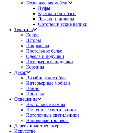
Бескаркасная мебель
Пуфы
Кресла и бин-бэги
Лежаки и диваны
Ортопедические валики
Текстиль
Ковры
Шторы
Покрывала
Постельное белье
Одеяла и подушки
Интерьерные подушки
Корзины
Декор
Дизайнерские обои
Интерьерные мобили
Панно
Постеры
Освещение
Настольные лампы
Настенные светильники
Потолочные светильники
Напольные торшеры
Деревянные тренажеры
Искусство