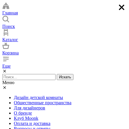
×
×
×
×
Главная
Поиск
Каталог
Корзина
Еще
Искать
Меню
Дизайн детской комнаты
Общественные пространства
Для дизайнеров
О бренде
Клуб Moonk
Оплата и доставка
Вопросы и ответы