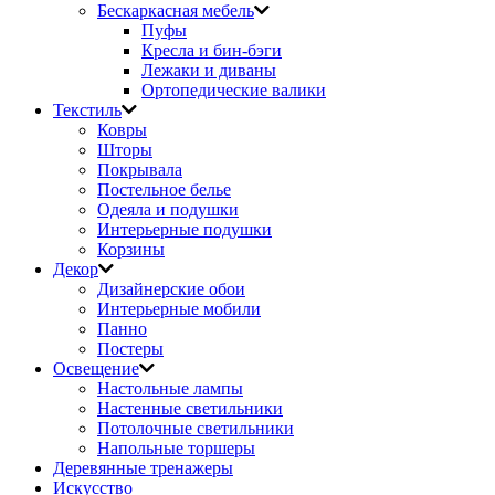
Бескаркасная мебель
Пуфы
Кресла и бин-бэги
Лежаки и диваны
Ортопедические валики
Текстиль
Ковры
Шторы
Покрывала
Постельное белье
Одеяла и подушки
Интерьерные подушки
Корзины
Декор
Дизайнерские обои
Интерьерные мобили
Панно
Постеры
Освещение
Настольные лампы
Настенные светильники
Потолочные светильники
Напольные торшеры
Деревянные тренажеры
Искусство