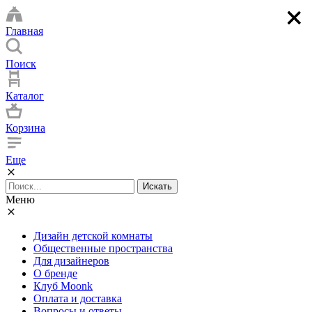
×
×
×
×
Главная
Поиск
Каталог
Корзина
Еще
Искать
Меню
Дизайн детской комнаты
Общественные пространства
Для дизайнеров
О бренде
Клуб Moonk
Оплата и доставка
Вопросы и ответы