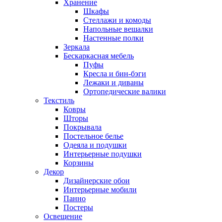
Хранение
Шкафы
Стеллажи и комоды
Напольные вешалки
Настенные полки
Зеркала
Бескаркасная мебель
Пуфы
Кресла и бин-бэги
Лежаки и диваны
Ортопедические валики
Текстиль
Ковры
Шторы
Покрывала
Постельное белье
Одеяла и подушки
Интерьерные подушки
Корзины
Декор
Дизайнерские обои
Интерьерные мобили
Панно
Постеры
Освещение