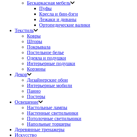
Бескаркасная мебель
Пуфы
Кресла и бин-бэги
Лежаки и диваны
Ортопедические валики
Текстиль
Ковры
Шторы
Покрывала
Постельное белье
Одеяла и подушки
Интерьерные подушки
Корзины
Декор
Дизайнерские обои
Интерьерные мобили
Панно
Постеры
Освещение
Настольные лампы
Настенные светильники
Потолочные светильники
Напольные торшеры
Деревянные тренажеры
Искусство