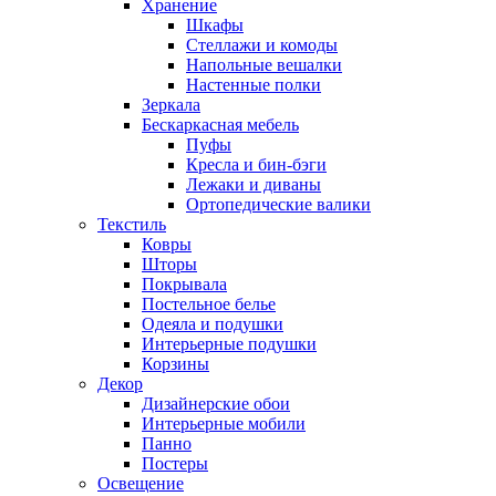
Хранение
Шкафы
Стеллажи и комоды
Напольные вешалки
Настенные полки
Зеркала
Бескаркасная мебель
Пуфы
Кресла и бин-бэги
Лежаки и диваны
Ортопедические валики
Текстиль
Ковры
Шторы
Покрывала
Постельное белье
Одеяла и подушки
Интерьерные подушки
Корзины
Декор
Дизайнерские обои
Интерьерные мобили
Панно
Постеры
Освещение