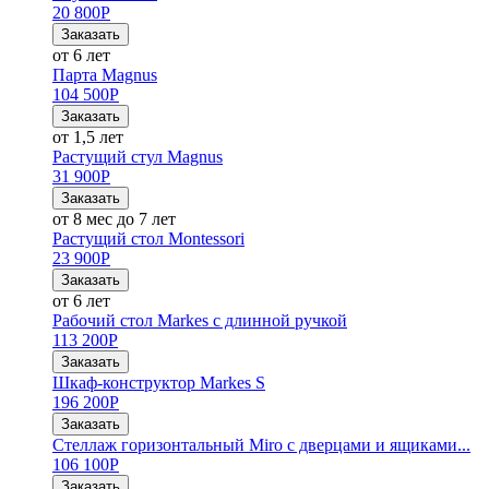
20 800
Р
Заказать
от 6 лет
Парта Magnus
104 500
Р
Заказать
от 1,5 лет
Растущий стул Magnus
31 900
Р
Заказать
от 8 мес до 7 лет
Растущий стол Montessori
23 900
Р
Заказать
от 6 лет
Рабочий стол Markes с длинной ручкой
113 200
Р
Заказать
Шкаф-конструктор Markes S
196 200
Р
Заказать
Стеллаж горизонтальный Miro с дверцами и ящиками...
106 100
Р
Заказать