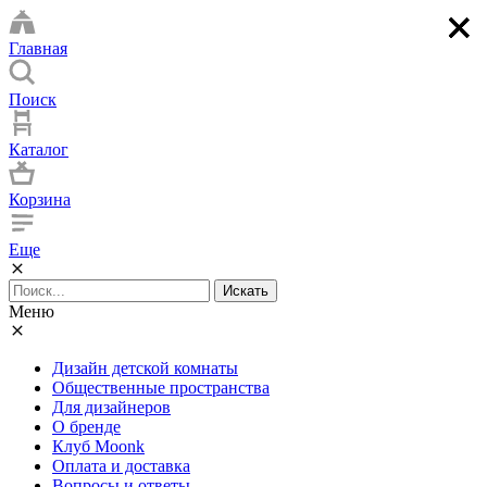
×
×
×
×
Главная
Поиск
Каталог
Корзина
Еще
Искать
Меню
Дизайн детской комнаты
Общественные пространства
Для дизайнеров
О бренде
Клуб Moonk
Оплата и доставка
Вопросы и ответы