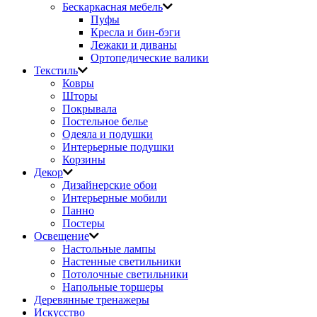
Бескаркасная мебель
Пуфы
Кресла и бин-бэги
Лежаки и диваны
Ортопедические валики
Текстиль
Ковры
Шторы
Покрывала
Постельное белье
Одеяла и подушки
Интерьерные подушки
Корзины
Декор
Дизайнерские обои
Интерьерные мобили
Панно
Постеры
Освещение
Настольные лампы
Настенные светильники
Потолочные светильники
Напольные торшеры
Деревянные тренажеры
Искусство