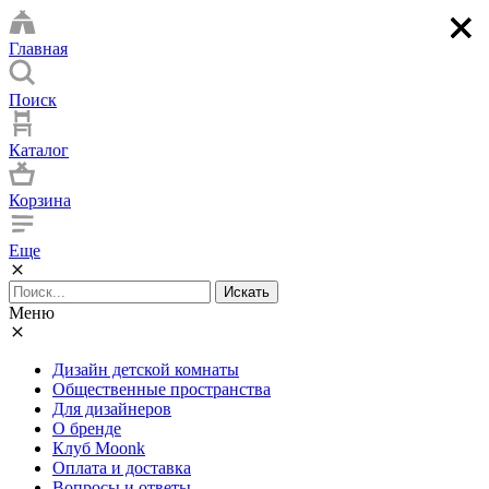
×
×
×
×
Главная
Поиск
Каталог
Корзина
Еще
Искать
Меню
Дизайн детской комнаты
Общественные пространства
Для дизайнеров
О бренде
Клуб Moonk
Оплата и доставка
Вопросы и ответы