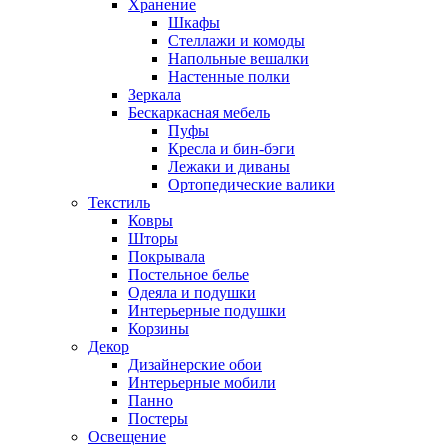
Хранение
Шкафы
Стеллажи и комоды
Напольные вешалки
Настенные полки
Зеркала
Бескаркасная мебель
Пуфы
Кресла и бин-бэги
Лежаки и диваны
Ортопедические валики
Текстиль
Ковры
Шторы
Покрывала
Постельное белье
Одеяла и подушки
Интерьерные подушки
Корзины
Декор
Дизайнерские обои
Интерьерные мобили
Панно
Постеры
Освещение