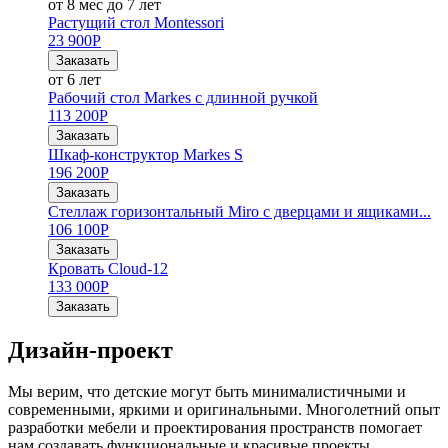
от 8 мес до 7 лет
Растущий стол Montessori
23 900
Р
Заказать
от 6 лет
Рабочий стол Markes с длинной ручкой
113 200
Р
Заказать
Шкаф-конструктор Markes S
196 200
Р
Заказать
Стеллаж горизонтальный Miro с дверцами и ящиками...
106 100
Р
Заказать
Кровать Cloud-12
133 000
Р
Заказать
Дизайн-проект
Мы верим, что детские могут быть минималистичными и
современными, яркими и оригинальными. Многолетний опыт
разработки мебели и проектирования пространств помогает
нам создавать функциональные и красивые проекты.