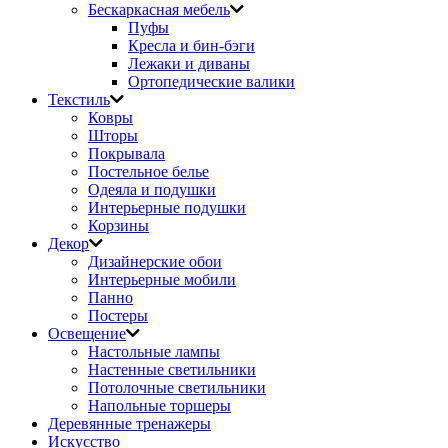
Бескаркасная мебель
Пуфы
Кресла и бин-бэги
Лежаки и диваны
Ортопедические валики
Текстиль
Ковры
Шторы
Покрывала
Постельное белье
Одеяла и подушки
Интерьерные подушки
Корзины
Декор
Дизайнерские обои
Интерьерные мобили
Панно
Постеры
Освещение
Настольные лампы
Настенные светильники
Потолочные светильники
Напольные торшеры
Деревянные тренажеры
Искусство