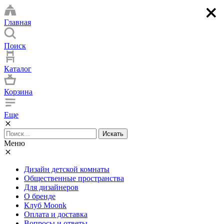
×
×
×
×
Главная
Поиск
Каталог
Корзина
Еще
Искать
Меню
Дизайн детской комнаты
Общественные пространства
Для дизайнеров
О бренде
Клуб Moonk
Оплата и доставка
Вопросы и ответы