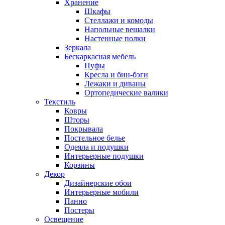
Хранение
Шкафы
Стеллажи и комоды
Напольные вешалки
Настенные полки
Зеркала
Бескаркасная мебель
Пуфы
Кресла и бин-бэги
Лежаки и диваны
Ортопедические валики
Текстиль
Ковры
Шторы
Покрывала
Постельное белье
Одеяла и подушки
Интерьерные подушки
Корзины
Декор
Дизайнерские обои
Интерьерные мобили
Панно
Постеры
Освещение