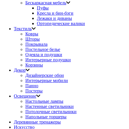
Бескаркасная мебель
Пуфы
Кресла и бин-бэги
Лежаки и диваны
Ортопедические валики
Текстиль
Ковры
Шторы
Покрывала
Постельное белье
Одеяла и подушки
Интерьерные подушки
Корзины
Декор
Дизайнерские обои
Интерьерные мобили
Панно
Постеры
Освещение
Настольные лампы
Настенные светильники
Потолочные светильники
Напольные торшеры
Деревянные тренажеры
Искусство