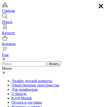
×
×
×
×
Главная
Поиск
Каталог
Корзина
Еще
Искать
Меню
Дизайн детской комнаты
Общественные пространства
Для дизайнеров
О бренде
Клуб Moonk
Оплата и доставка
Вопросы и ответы