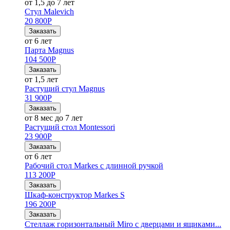
от 1,5 до 7 лет
Стул Malevich
20 800
Р
Заказать
от 6 лет
Парта Magnus
104 500
Р
Заказать
от 1,5 лет
Растущий стул Magnus
31 900
Р
Заказать
от 8 мес до 7 лет
Растущий стол Montessori
23 900
Р
Заказать
от 6 лет
Рабочий стол Markes с длинной ручкой
113 200
Р
Заказать
Шкаф-конструктор Markes S
196 200
Р
Заказать
Стеллаж горизонтальный Miro с дверцами и ящиками...