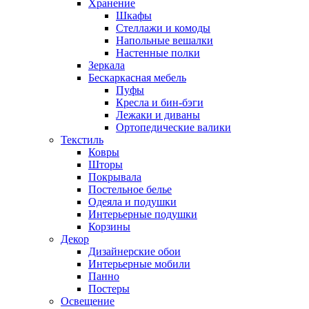
Хранение
Шкафы
Стеллажи и комоды
Напольные вешалки
Настенные полки
Зеркала
Бескаркасная мебель
Пуфы
Кресла и бин-бэги
Лежаки и диваны
Ортопедические валики
Текстиль
Ковры
Шторы
Покрывала
Постельное белье
Одеяла и подушки
Интерьерные подушки
Корзины
Декор
Дизайнерские обои
Интерьерные мобили
Панно
Постеры
Освещение