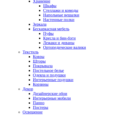
Хранение
Шкафы
Стеллажи и комоды
Напольные вешалки
Настенные полки
Зеркала
Бескаркасная мебель
Пуфы
Кресла и бин-бэги
Лежаки и диваны
Ортопедические валики
Текстиль
Ковры
Шторы
Покрывала
Постельное белье
Одеяла и подушки
Интерьерные подушки
Корзины
Декор
Дизайнерские обои
Интерьерные мобили
Панно
Постеры
Освещение