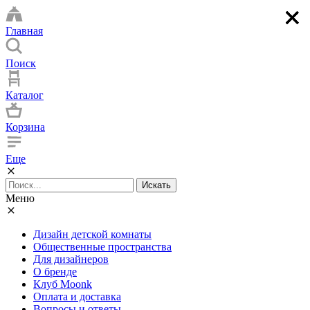
×
×
×
×
Главная
Поиск
Каталог
Корзина
Еще
Искать
Меню
Дизайн детской комнаты
Общественные пространства
Для дизайнеров
О бренде
Клуб Moonk
Оплата и доставка
Вопросы и ответы