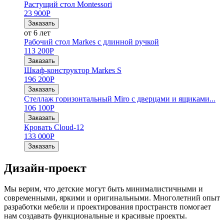
Растущий стол Montessori
23 900
Р
Заказать
от 6 лет
Рабочий стол Markes с длинной ручкой
113 200
Р
Заказать
Шкаф-конструктор Markes S
196 200
Р
Заказать
Стеллаж горизонтальный Miro с дверцами и ящиками...
106 100
Р
Заказать
Кровать Cloud-12
133 000
Р
Заказать
Дизайн-проект
Мы верим, что детские могут быть минималистичными и
современными, яркими и оригинальными. Многолетний опыт
разработки мебели и проектирования пространств помогает
нам создавать функциональные и красивые проекты.