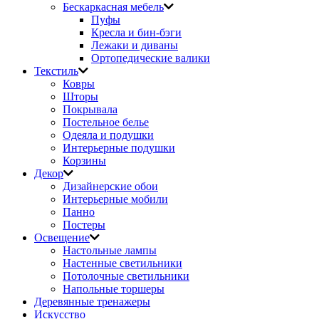
Бескаркасная мебель
Пуфы
Кресла и бин-бэги
Лежаки и диваны
Ортопедические валики
Текстиль
Ковры
Шторы
Покрывала
Постельное белье
Одеяла и подушки
Интерьерные подушки
Корзины
Декор
Дизайнерские обои
Интерьерные мобили
Панно
Постеры
Освещение
Настольные лампы
Настенные светильники
Потолочные светильники
Напольные торшеры
Деревянные тренажеры
Искусство