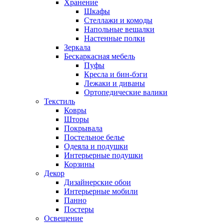
Хранение
Шкафы
Стеллажи и комоды
Напольные вешалки
Настенные полки
Зеркала
Бескаркасная мебель
Пуфы
Кресла и бин-бэги
Лежаки и диваны
Ортопедические валики
Текстиль
Ковры
Шторы
Покрывала
Постельное белье
Одеяла и подушки
Интерьерные подушки
Корзины
Декор
Дизайнерские обои
Интерьерные мобили
Панно
Постеры
Освещение