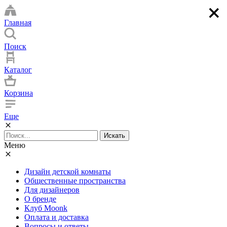
×
×
×
×
Главная
Поиск
Каталог
Корзина
Еще
Искать
Меню
Дизайн детской комнаты
Общественные пространства
Для дизайнеров
О бренде
Клуб Moonk
Оплата и доставка
Вопросы и ответы