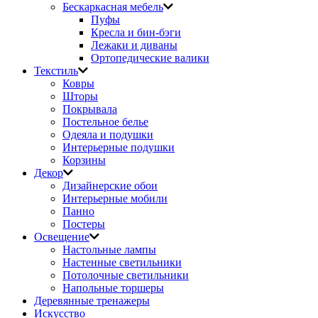
Бескаркасная мебель
Пуфы
Кресла и бин-бэги
Лежаки и диваны
Ортопедические валики
Текстиль
Ковры
Шторы
Покрывала
Постельное белье
Одеяла и подушки
Интерьерные подушки
Корзины
Декор
Дизайнерские обои
Интерьерные мобили
Панно
Постеры
Освещение
Настольные лампы
Настенные светильники
Потолочные светильники
Напольные торшеры
Деревянные тренажеры
Искусство