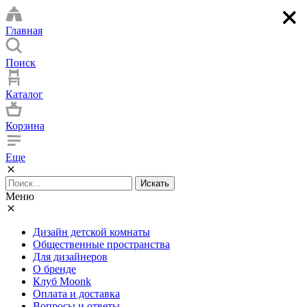
×
×
×
×
Главная
Поиск
Каталог
Корзина
Еще
Искать
Меню
Дизайн детской комнаты
Общественные пространства
Для дизайнеров
О бренде
Клуб Moonk
Оплата и доставка
Вопросы и ответы