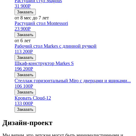
Растущий стул Magnus
31 900
Р
Заказать
от 8 мес до 7 лет
Растущий стол Montessori
23 900
Р
Заказать
от 6 лет
Рабочий стол Markes с длинной ручкой
113 200
Р
Заказать
Шкаф-конструктор Markes S
196 200
Р
Заказать
Стеллаж горизонтальный Miro с дверцами и ящиками...
106 100
Р
Заказать
Кровать Cloud-12
133 000
Р
Заказать
Дизайн-проект
Мы верим, что детские могут быть минималистичными и