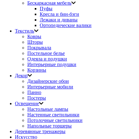
Бескаркасная мебель
Пуфы
Кресла и бин-бэги
Лежаки и диваны
Ортопедические валики
Текстиль
Ковры
Шторы
Покрывала
Постельное белье
Одеяла и подушки
Интерьерные подушки
Корзины
Декор
Дизайнерские обои
Интерьерные мобили
Панно
Постеры
Освещение
Настольные лампы
Настенные светильники
Потолочные светильники
Напольные торшеры
Деревянные тренажеры
Искусство