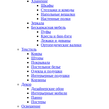
Хранение
Шкафы
Стеллажи и комоды
Напольные вешалки
Настенные полки
Зеркала
Бескаркасная мебель
Пуфы
Кресла и бин-бэги
Лежаки и диваны
Ортопедические валики
Текстиль
Ковры
Шторы
Покрывала
Постельное белье
Одеяла и подушки
Интерьерные подушки
Корзины
Декор
Дизайнерские обои
Интерьерные мобили
Панно
Постеры
Освещение