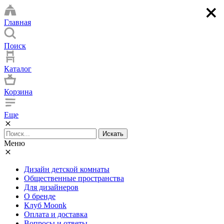
×
×
×
×
Главная
Поиск
Каталог
Корзина
Еще
Искать
Меню
Дизайн детской комнаты
Общественные пространства
Для дизайнеров
О бренде
Клуб Moonk
Оплата и доставка
Вопросы и ответы