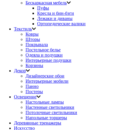
Бескаркасная мебель
Пуфы
Кресла и бин-бэги
Лежаки и диваны
Ортопедические валики
Текстиль
Ковры
Шторы
Покрывала
Постельное белье
Одеяла и подушки
Интерьерные подушки
Корзины
Декор
Дизайнерские обои
Интерьерные мобили
Панно
Постеры
Освещение
Настольные лампы
Настенные светильники
Потолочные светильники
Напольные торшеры
Деревянные тренажеры
Искусство