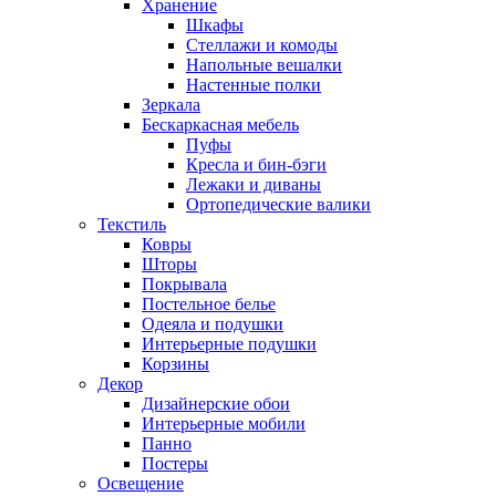
Хранение
Шкафы
Стеллажи и комоды
Напольные вешалки
Настенные полки
Зеркала
Бескаркасная мебель
Пуфы
Кресла и бин-бэги
Лежаки и диваны
Ортопедические валики
Текстиль
Ковры
Шторы
Покрывала
Постельное белье
Одеяла и подушки
Интерьерные подушки
Корзины
Декор
Дизайнерские обои
Интерьерные мобили
Панно
Постеры
Освещение