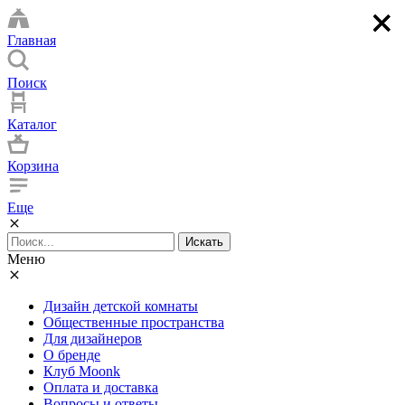
×
×
×
×
Главная
Поиск
Каталог
Корзина
Еще
Искать
Меню
Дизайн детской комнаты
Общественные пространства
Для дизайнеров
О бренде
Клуб Moonk
Оплата и доставка
Вопросы и ответы