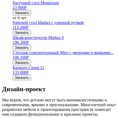
Растущий стол Montessori
23 900
Р
Заказать
от 6 лет
Рабочий стол Markes с длинной ручкой
113 200
Р
Заказать
Шкаф-конструктор Markes S
196 200
Р
Заказать
Стеллаж горизонтальный Miro с дверцами и ящиками...
106 100
Р
Заказать
Кровать Cloud-12
133 000
Р
Заказать
Дизайн-проект
Мы верим, что детские могут быть минималистичными и
современными, яркими и оригинальными. Многолетний опыт
разработки мебели и проектирования пространств помогает
нам создавать функциональные и красивые проекты.