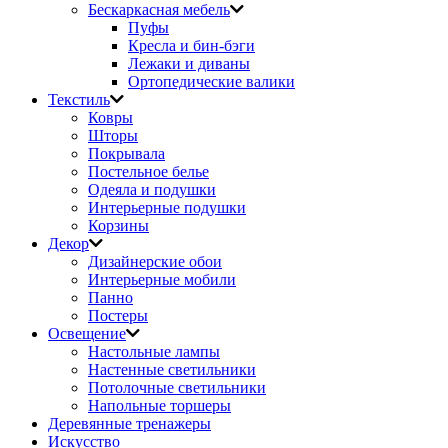
Бескаркасная мебель
Пуфы
Кресла и бин-бэги
Лежаки и диваны
Ортопедические валики
Текстиль
Ковры
Шторы
Покрывала
Постельное белье
Одеяла и подушки
Интерьерные подушки
Корзины
Декор
Дизайнерские обои
Интерьерные мобили
Панно
Постеры
Освещение
Настольные лампы
Настенные светильники
Потолочные светильники
Напольные торшеры
Деревянные тренажеры
Искусство