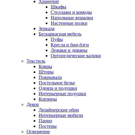
Хранение
Шкафы
Стеллажи и комоды
Напольные вешалки
Настенные полки
Зеркала
Бескаркасная мебель
Пуфы
Кресла и бин-бэги
Лежаки и диваны
Ортопедические валики
Текстиль
Ковры
Шторы
Покрывала
Постельное белье
Одеяла и подушки
Интерьерные подушки
Корзины
Декор
Дизайнерские обои
Интерьерные мобили
Панно
Постеры
Освещение