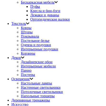
Бескаркасная мебель
Пуфы
Кресла и бин-бэги
Лежаки и диваны
Ортопедические валики
Текстиль
Ковры
Шторы
Покрывала
Постельное белье
Одеяла и подушки
Интерьерные подушки
Корзины
Декор
Дизайнерские обои
Интерьерные мобили
Панно
Постеры
Освещение
Настольные лампы
Настенные светильники
Потолочные светильники
Напольные торшеры
Деревянные тренажеры
Искусство