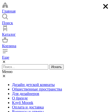
×
×
×
×
Главная
Поиск
Каталог
Корзина
Еще
Искать
Меню
Дизайн детской комнаты
Общественные пространства
Для дизайнеров
О бренде
Клуб Moonk
Оплата и доставка
Вопросы и ответы