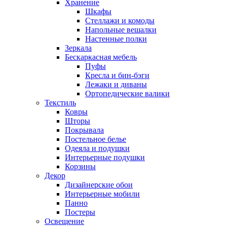
Хранение
Шкафы
Стеллажи и комоды
Напольные вешалки
Настенные полки
Зеркала
Бескаркасная мебель
Пуфы
Кресла и бин-бэги
Лежаки и диваны
Ортопедические валики
Текстиль
Ковры
Шторы
Покрывала
Постельное белье
Одеяла и подушки
Интерьерные подушки
Корзины
Декор
Дизайнерские обои
Интерьерные мобили
Панно
Постеры
Освещение