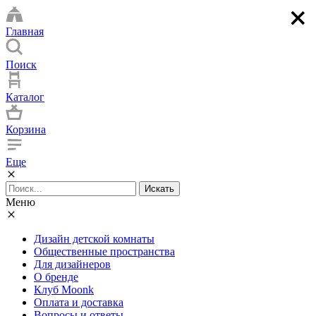
×
×
×
×
Главная
Поиск
Каталог
Корзина
Еще
Искать
Меню
Дизайн детской комнаты
Общественные пространства
Для дизайнеров
О бренде
Клуб Moonk
Оплата и доставка
Вопросы и ответы