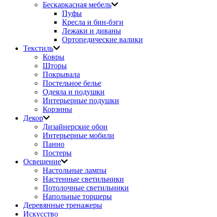
Бескаркасная мебель
Пуфы
Кресла и бин-бэги
Лежаки и диваны
Ортопедические валики
Текстиль
Ковры
Шторы
Покрывала
Постельное белье
Одеяла и подушки
Интерьерные подушки
Корзины
Декор
Дизайнерские обои
Интерьерные мобили
Панно
Постеры
Освещение
Настольные лампы
Настенные светильники
Потолочные светильники
Напольные торшеры
Деревянные тренажеры
Искусство