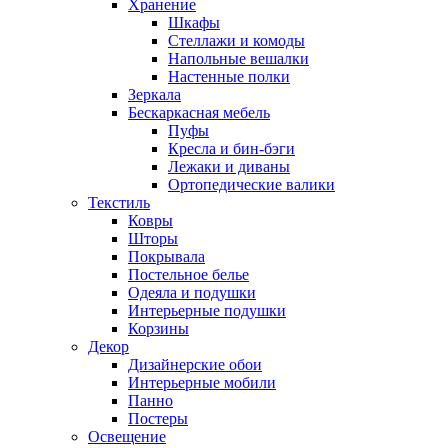
Хранение
Шкафы
Стеллажи и комоды
Напольные вешалки
Настенные полки
Зеркала
Бескаркасная мебель
Пуфы
Кресла и бин-бэги
Лежаки и диваны
Ортопедические валики
Текстиль
Ковры
Шторы
Покрывала
Постельное белье
Одеяла и подушки
Интерьерные подушки
Корзины
Декор
Дизайнерские обои
Интерьерные мобили
Панно
Постеры
Освещение