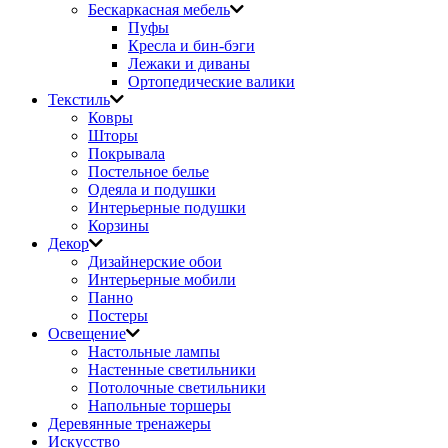
Бескаркасная мебель
Пуфы
Кресла и бин-бэги
Лежаки и диваны
Ортопедические валики
Текстиль
Ковры
Шторы
Покрывала
Постельное белье
Одеяла и подушки
Интерьерные подушки
Корзины
Декор
Дизайнерские обои
Интерьерные мобили
Панно
Постеры
Освещение
Настольные лампы
Настенные светильники
Потолочные светильники
Напольные торшеры
Деревянные тренажеры
Искусство