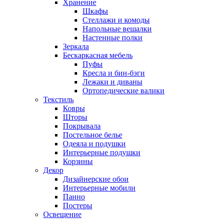
Хранение
Шкафы
Стеллажи и комоды
Напольные вешалки
Настенные полки
Зеркала
Бескаркасная мебель
Пуфы
Кресла и бин-бэги
Лежаки и диваны
Ортопедические валики
Текстиль
Ковры
Шторы
Покрывала
Постельное белье
Одеяла и подушки
Интерьерные подушки
Корзины
Декор
Дизайнерские обои
Интерьерные мобили
Панно
Постеры
Освещение