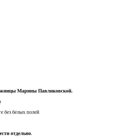
дожницы Марины Павликовской.
)
ге без белых полей
ести отдельно
.