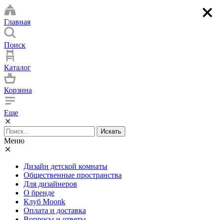
×
×
×
×
Главная
Поиск
Каталог
Корзина
Еще
Искать
Меню
Дизайн детской комнаты
Общественные пространства
Для дизайнеров
О бренде
Клуб Moonk
Оплата и доставка
Вопросы и ответы