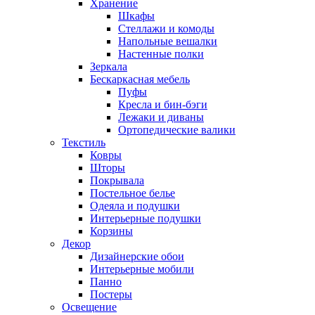
Хранение
Шкафы
Стеллажи и комоды
Напольные вешалки
Настенные полки
Зеркала
Бескаркасная мебель
Пуфы
Кресла и бин-бэги
Лежаки и диваны
Ортопедические валики
Текстиль
Ковры
Шторы
Покрывала
Постельное белье
Одеяла и подушки
Интерьерные подушки
Корзины
Декор
Дизайнерские обои
Интерьерные мобили
Панно
Постеры
Освещение