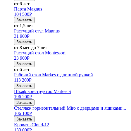
от 6 лет
Парта Magnus
104 500
Р
Заказать
от 1,5 лет
Растущий стул Magnus
31 900
Р
Заказать
от 8 мес до 7 лет
Растущий стол Montessori
23 900
Р
Заказать
от 6 лет
Рабочий стол Markes с длинной ручкой
113 200
Р
Заказать
Шкаф-конструктор Markes S
196 200
Р
Заказать
Стеллаж горизонтальный Miro с дверцами и ящиками...
106 100
Р
Заказать
Кровать Cloud-12
133 000
Р