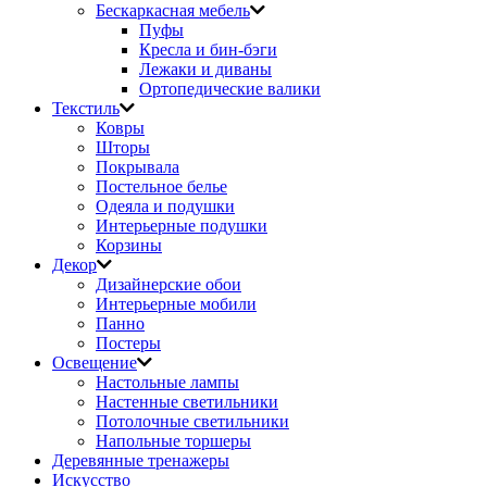
Бескаркасная мебель
Пуфы
Кресла и бин-бэги
Лежаки и диваны
Ортопедические валики
Текстиль
Ковры
Шторы
Покрывала
Постельное белье
Одеяла и подушки
Интерьерные подушки
Корзины
Декор
Дизайнерские обои
Интерьерные мобили
Панно
Постеры
Освещение
Настольные лампы
Настенные светильники
Потолочные светильники
Напольные торшеры
Деревянные тренажеры
Искусство